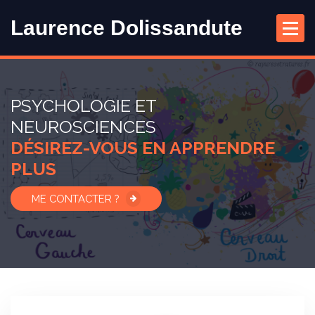
A
Laurence Dolissandute
l
l
e
r
a
PSYCHOLOGIE ET
u
NEUROSCIENCES
c
o
DÉSIREZ-VOUS EN APPRENDRE
n
PLUS
t
e
ME CONTACTER ?
n
u