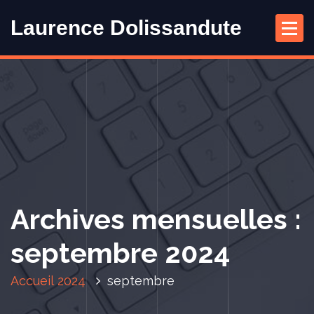
A
Laurence Dolissandute
l
l
e
r
a
u
c
o
n
t
e
Archives mensuelles :
n
u
septembre 2024
Accueil
2024
septembre