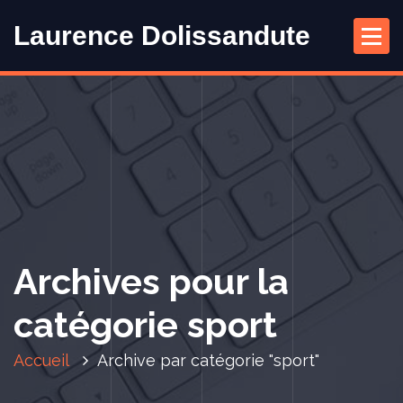
A
Laurence Dolissandute
l
l
e
r
a
u
c
o
n
t
e
Archives pour la
n
u
catégorie sport
Accueil
Archive par catégorie "sport"