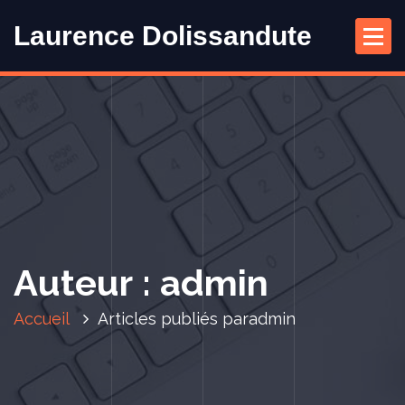
A
Laurence Dolissandute
l
l
e
r
a
u
c
o
n
t
e
Auteur : admin
n
u
Accueil
Articles publiés paradmin